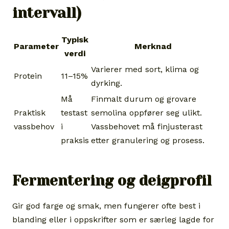
intervall)
Typisk
Parameter
Merknad
verdi
Varierer med sort, klima og
Protein
11–15%
dyrking.
Må
Finmalt durum og grovare
Praktisk
testast
semolina oppfører seg ulikt.
vassbehov
i
Vassbehovet må finjusterast
praksis
etter granulering og prosess.
Fermentering og deigprofil
Gir god farge og smak, men fungerer ofte best i
blanding eller i oppskrifter som er særleg lagde for