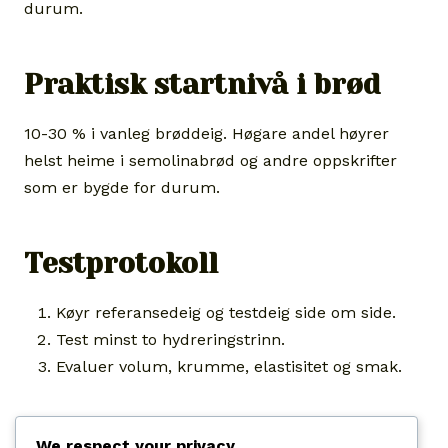
durum.
Praktisk startnivå i brød
10-30 % i vanleg brøddeig. Høgare andel høyrer
helst heime i semolinabrød og andre oppskrifter
som er bygde for durum.
Testprotokoll
Køyr referansedeig og testdeig side om side.
Test minst to hydreringstrinn.
Evaluer volum, krumme, elastisitet og smak.
Kjelder og merknad
We respect your privacy