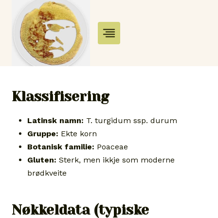
Skip
to
content
Klassifisering
Latinsk namn:
T. turgidum ssp. durum
Gruppe:
Ekte korn
Botanisk familie:
Poaceae
Gluten:
Sterk, men ikkje som moderne
brødkveite
Nøkkeldata (typiske