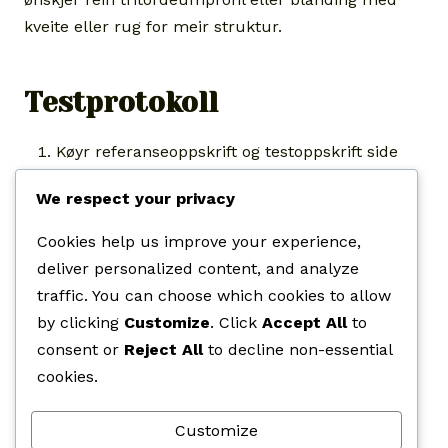
kveite eller rug for meir struktur.
Testprotokoll
Køyr referanseoppskrift og testoppskrift side
om side.
We respect your privacy
Juster hydrering i små steg om deigen verkar
mjukare enn vanleg kveitedeig.
Cookies help us improve your experience,
Vurder volum, farge, krumme, aroma og
deliver personalized content, and analyze
skjerefastheit før du aukar delen vidare.
traffic. You can choose which cookies to allow
by clicking
Customize
. Click
Accept All
to
consent or
Reject All
to decline non-essential
Kjelder
cookies.
Offisiell produktinformasjon frå Tritordeum og
Customize
fagstoff om kornhybridar.