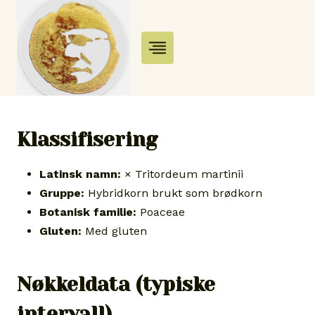
Skip
to
content
Klassifisering
Latinsk namn:
× Tritordeum martinii
Gruppe:
Hybridkorn brukt som brødkorn
Botanisk familie:
Poaceae
Gluten:
Med gluten
Nøkkeldata (typiske
intervall)