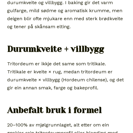
durumkveite og villbygg. I baking gir det varm
gulfarge, mild sødme og aromatisk krumme, men
deigen blir ofte mjukare enn med sterk brødkveite
og tener på skånsam elting.
Durumkveite + villbygg
Tritordeum er ikkje det same som tritikale.
Tritikale er kveite × rug, medan tritordeum er
durumkveite × villbygg (Hordeum chilense), og det
gir ein annan smak, farge og bakeprofil.
Anbefalt bruk i formel
20–100% av mjølgrunnlaget, alt etter om ein
ønskjer rein tritordeumprofil eller blanding med