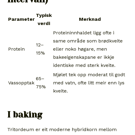
Typisk
Parameter
Merknad
verdi
Proteininnhaldet ligg ofte i
same område som brødkveite
12–
Protein
eller noko høgare, men
15%
bakeeigenskapane er ikkje
identiske med sterk kveite.
Mjølet tek opp moderat til godt
65–
Vassopptak
med vatn, ofte litt meir enn lys
75%
kveite.
I baking
Tritordeum er eit moderne hybridkorn mellom