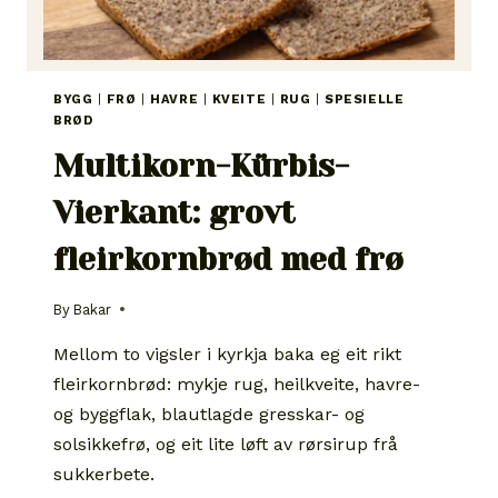
BYGG
|
FRØ
|
HAVRE
|
KVEITE
|
RUG
|
SPESIELLE
BRØD
Multikorn-Kürbis-
Vierkant: grovt
fleirkornbrød med frø
By
Bakar
Mellom to vigsler i kyrkja baka eg eit rikt
fleirkornbrød: mykje rug, heilkveite, havre-
og byggflak, blautlagde gresskar- og
solsikkefrø, og eit lite løft av rørsirup frå
sukkerbete.