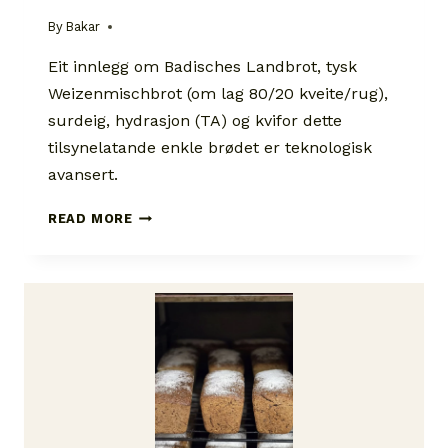
By
Bakar
Eit innlegg om Badisches Landbrot, tysk
Weizenmischbrot (om lag 80/20 kveite/rug),
surdeig, hydrasjon (TA) og kvifor dette
tilsynelatande enkle brødet er teknologisk
avansert.
BADISCHES
READ MORE
LANDBROT:
KVIFOR
WEIZENMISCHBROT
ER
SÅ
KREVJANDE
OG
SÅ
GODT