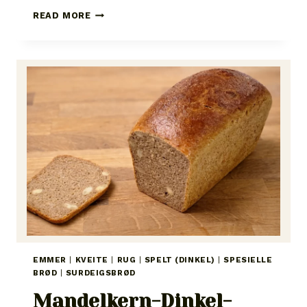
MULTIKORN-
READ MORE
KÜRBIS-
VIERKANT:
GROVT
FLEIRKORNBRØD
MED
FRØ
EMMER
|
KVEITE
|
RUG
|
SPELT (DINKEL)
|
SPESIELLE
BRØD
|
SURDEIGSBRØD
Mandelkern-Dinkel-