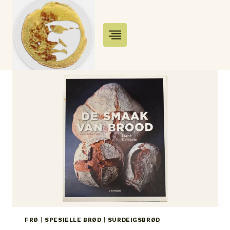
Skip
to
content
FRØ
|
SPESIELLE BRØD
|
SURDEIGSBRØD