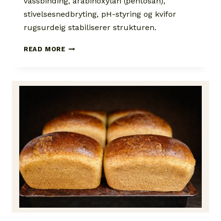
vassbinding, arabinoxylan (pentosan),
stivelsesnedbryting, pH-styring og kvifor
rugsurdeig stabiliserer strukturen.
SLIMSTOFF,
READ MORE
SURDEIG
OG
DET
SARYTSJEV
VISSTE
I
1959