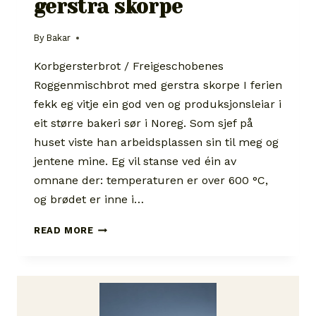
gerstra skorpe
By
Bakar
Korbgersterbrot / Freigeschobenes
Roggenmischbrot med gerstra skorpe I ferien
fekk eg vitje ein god ven og produksjonsleiar i
eit større bakeri sør i Noreg. Som sjef på
huset viste han arbeidsplassen sin til meg og
jentene mine. Eg vil stanse ved éin av
omnane der: temperaturen er over 600 °C,
og brødet er inne i…
KORBGERSTERBROT
READ MORE
/
FREIGESCHOBENES
ROGGENMISCHBROT
MED
GERSTRA
SKORPE