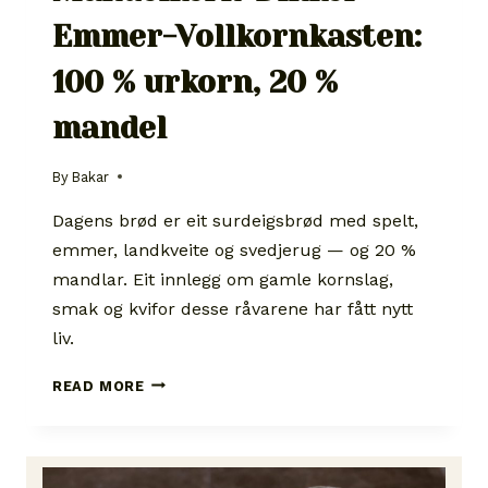
Emmer-Vollkornkasten:
100 % urkorn, 20 %
mandel
By
Bakar
Dagens brød er eit surdeigsbrød med spelt,
emmer, landkveite og svedjerug — og 20 %
mandlar. Eit innlegg om gamle kornslag,
smak og kvifor desse råvarene har fått nytt
liv.
MANDELKERN-
READ MORE
DINKEL-
EMMER-
VOLLKORNKASTEN:
100