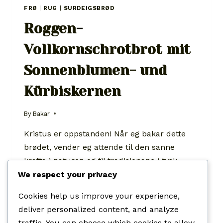
FRØ
|
RUG
|
SURDEIGSBRØD
Roggen-
Vollkornschrotbrot mit
Sonnenblumen- und
Kürbiskernen
By
Bakar
Kristus er oppstanden! Når eg bakar dette
brødet, vender eg attende til den sanne
krafta i naturen og til tradisjonane i tysk
handverksbaking. Dette er eit brød frå tredje
We respect your privacy
bind av Franz Steffens Brotland Deutschland,
Cookies help us improve your experience,
ei bok som i si heilskap er vigd dei tunge og
deliver personalized content, and analyze
næringsrike brøda av fullkornsmjøl og heile
traffic. You can choose which cookies to allow