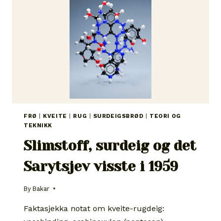
FRØ
|
KVEITE
|
RUG
|
SURDEIGSBRØD
|
TEORI OG
TEKNIKK
Slimstoff, surdeig og det
Sarytsjev visste i 1959
By
Bakar
Faktasjekka notat om kveite-rugdeig: