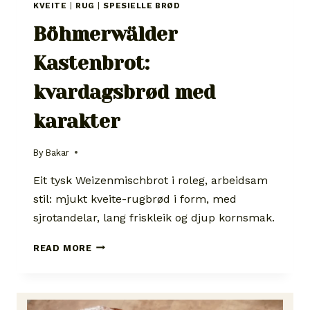
KVEITE
|
RUG
|
SPESIELLE BRØD
Böhmerwälder
Kastenbrot:
kvardagsbrød med
karakter
By
Bakar
Eit tysk Weizenmischbrot i roleg, arbeidsam
stil: mjukt kveite-rugbrød i form, med
sjrotandelar, lang friskleik og djup kornsmak.
BÖHMERWÄLDER
READ MORE
KASTENBROT:
KVARDAGSBRØD
MED
KARAKTER