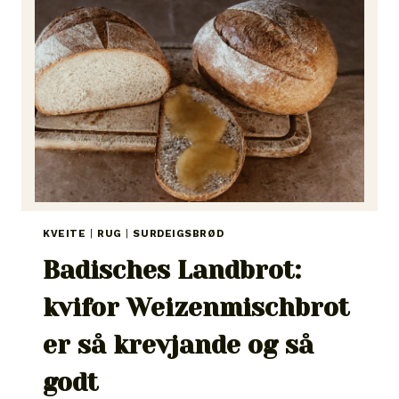
%
URKORN,
20
%
MANDEL
KVEITE
|
RUG
|
SURDEIGSBRØD
Badisches Landbrot:
kvifor Weizenmischbrot
er så krevjande og så
godt