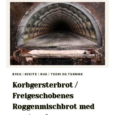
VAN
BROOD
BYGG
|
KVEITE
|
RUG
|
TEORI OG TEKNIKK
Korbgersterbrot /
Freigeschobenes
Roggenmischbrot med