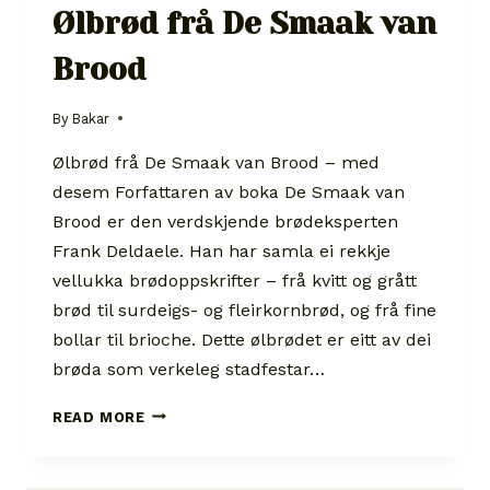
Ølbrød frå De Smaak van
Brood
By
Bakar
Ølbrød frå De Smaak van Brood – med
desem Forfattaren av boka De Smaak van
Brood er den verdskjende brødeksperten
Frank Deldaele. Han har samla ei rekkje
vellukka brødoppskrifter – frå kvitt og grått
brød til surdeigs- og fleirkornbrød, og frå fine
bollar til brioche. Dette ølbrødet er eitt av dei
brøda som verkeleg stadfestar…
ØLBRØD
READ MORE
FRÅ
DE
SMAAK