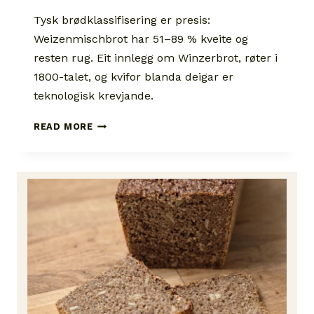
Tysk brødklassifisering er presis:
Weizenmischbrot har 51–89 % kveite og
resten rug. Eit innlegg om Winzerbrot, røter i
1800-talet, og kvifor blanda deigar er
teknologisk krevjande.
WINZERBROT:
READ MORE
WEIZENMISCHBROT
FRÅ
«BROTLAND
DEUTSCHLAND»