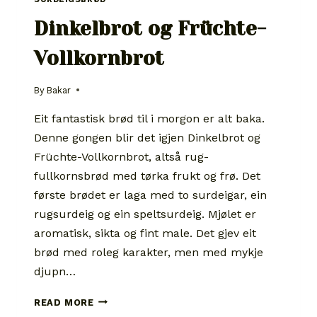
Dinkelbrot og Früchte-
Vollkornbrot
By
Bakar
Eit fantastisk brød til i morgon er alt baka.
Denne gongen blir det igjen Dinkelbrot og
Früchte-Vollkornbrot, altså rug-
fullkornsbrød med tørka frukt og frø. Det
første brødet er laga med to surdeigar, ein
rugsurdeig og ein speltsurdeig. Mjølet er
aromatisk, sikta og fint male. Det gjev eit
brød med roleg karakter, men med mykje
djupn…
DINKELBROT
READ MORE
OG