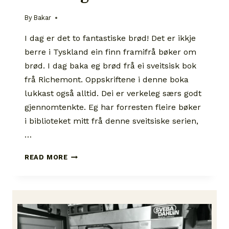
By
Bakar
I dag er det to fantastiske brød! Det er ikkje
berre i Tyskland ein finn framifrå bøker om
brød. I dag baka eg brød frå ei sveitsisk bok
frå Richemont. Oppskriftene i denne boka
lukkast også alltid. Dei er verkeleg særs godt
gjennomtenkte. Eg har forresten fleire bøker
i biblioteket mitt frå denne sveitsiske serien,
…
BÜRLI
READ MORE
OG
KRAFTECK-
KÖRNLING