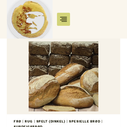
Skip
to
content
FRØ
|
RUG
|
SPELT (DINKEL)
|
SPESIELLE BRØD
|
SURDEIGSBRØD