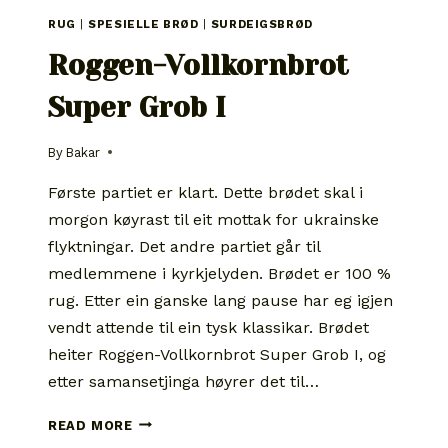
RUG
|
SPESIELLE BRØD
|
SURDEIGSBRØD
Roggen-Vollkornbrot
Super Grob I
By
Bakar
Første partiet er klart. Dette brødet skal i
morgon køyrast til eit mottak for ukrainske
flyktningar. Det andre partiet går til
medlemmene i kyrkjelyden. Brødet er 100 %
rug. Etter ein ganske lang pause har eg igjen
vendt attende til ein tysk klassikar. Brødet
heiter Roggen-Vollkornbrot Super Grob I, og
etter samansetjinga høyrer det til…
ROGGEN-
READ MORE
VOLLKORNBROT