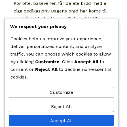
Kor ofte, bakevener, får de ete brød med ei
eiga dedikasjon? Dagens brød har kome til
oss frå dei tyske Alpane. Det er vigd til
fjellklatrarar, dei som set livet på spel for å
We respect your privacy
nå store høgder. Namnet på dagens brød,
Cookies help us improve your experience,
Bergsteigerbrot, tyder bokstaveleg
deliver personalized content, and analyze
fjellklatrarbrød på tysk. Det særmerkte ved
traffic. You can choose which cookies to allow
dette brødet er at det…
by clicking
Customize
. Click
Accept All
to
BERGSTEIGERBROT
consent or
Reject All
to decline non-essential
READ MORE
cookies.
Customize
Page
Previous
1
2
3
Reject All
navigation
Page
Accept All