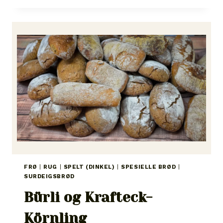
FRÜCHTE-
VOLLKORNBROT
FRØ
|
RUG
|
SPELT (DINKEL)
|
SPESIELLE BRØD
|
SURDEIGSBRØD
Bürli og Krafteck-
Körnling