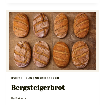
SUPER
GROB
I
KVEITE
|
RUG
|
SURDEIGSBRØD
Bergsteigerbrot
By
Bakar